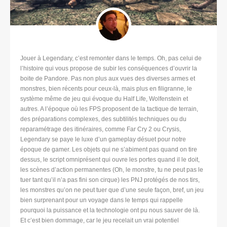
Jouer à Legendary, c’est remonter dans le temps. Oh, pas celui de
l’histoire qui vous propose de subir les conséquences d’ouvrir la
boite de Pandore. Pas non plus aux vues des diverses armes et
monstres, bien récents pour ceux-là, mais plus en filigranne, le
système même de jeu qui évoque du Half Life, Wolfenstein et
autres. A l’époque où les FPS proposent de la tactique de terrain,
des préparations complexes, des subtilités techniques ou du
reparamétrage des itinéraires, comme Far Cry 2 ou Crysis,
Legendary se paye le luxe d’un gameplay désuet pour notre
époque de gamer. Les objets qui ne s’abiment pas quand on tire
dessus, le script omniprésent qui ouvre les portes quand il le doit,
les scènes d’action permanentes (Oh, le monstre, tu ne peut pas le
tuer tant qu’il n’a pas fini son cirque) les PNJ protégés de nos tirs,
les monstres qu’on ne peut tuer que d’une seule façon, bref, un jeu
bien surprenant pour un voyage dans le temps qui rappelle
pourquoi la puissance et la technologie ont pu nous sauver de là.
Et c’est bien dommage, car le jeu recelait un vrai potentiel