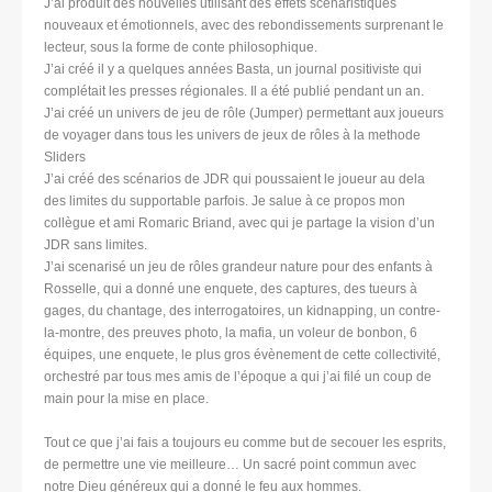
J’ai produit des nouvelles utilisant des effets scenaristiques
nouveaux et émotionnels, avec des rebondissements surprenant le
lecteur, sous la forme de conte philosophique.
J’ai créé il y a quelques années Basta, un journal positiviste qui
complétait les presses régionales. Il a été publié pendant un an.
J’ai créé un univers de jeu de rôle (Jumper) permettant aux joueurs
de voyager dans tous les univers de jeux de rôles à la methode
Sliders
J’ai créé des scénarios de JDR qui poussaient le joueur au dela
des limites du supportable parfois. Je salue à ce propos mon
collègue et ami Romaric Briand, avec qui je partage la vision d’un
JDR sans limites.
J’ai scenarisé un jeu de rôles grandeur nature pour des enfants à
Rosselle, qui a donné une enquete, des captures, des tueurs à
gages, du chantage, des interrogatoires, un kidnapping, un contre-
la-montre, des preuves photo, la mafia, un voleur de bonbon, 6
équipes, une enquete, le plus gros évènement de cette collectivité,
orchestré par tous mes amis de l’époque a qui j’ai filé un coup de
main pour la mise en place.
Tout ce que j’ai fais a toujours eu comme but de secouer les esprits,
de permettre une vie meilleure… Un sacré point commun avec
notre Dieu généreux qui a donné le feu aux hommes.