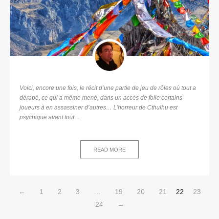
Voici, encore une fois, le récit d’une partie de jeu de rôles où tout a
dérapé, ce qui a même mené, dans un accès de folie certains
joueurs à en assassiner d’autres… L’horreur de Cthulhu est
psychique avant tout…
READ MORE
←
1
2
3
…
19
20
21
22
23
24
→