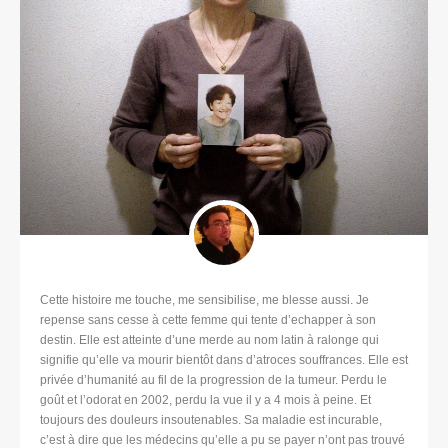
Cette histoire me touche, me sensibilise, me blesse aussi. Je
repense sans cesse à cette femme qui tente d’echapper à son
destin. Elle est atteinte d’une merde au nom latin à ralonge qui
signifie qu’elle va mourir bientôt dans d’atroces souffrances. Elle est
privée d’humanité au fil de la progression de la tumeur. Perdu le
goût et l’odorat en 2002, perdu la vue il y a 4 mois à peine. Et
toujours des douleurs insoutenables. Sa maladie est incurable,
c’est à dire que les médecins qu’elle a pu se payer n’ont pas trouvé