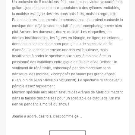
Un orchestre de 5 musiciens, flûte, cornemuse, violon, accordéon et
guitare, jouent des morceaux populaires à des rythmes endiablés,
la maîtrise est digne des très bons bals folks, mais on regrette le
Botan et autres instruments de percussions qui auraient contrasté la
musique dont déjà la sono rendait l’électro-encéphalogramme bien
plat. Arrivent les danseurs, douze au total. Les claquettes, les
danses traditionnelles, les figures en triangle, en ligne, en colonne,
donnent un sentiment de pom-pom-girl ou de spectacle de fin
d’année. La technique encore une fois est fabuleuse, mais
insuffisante à porter le spectacle aux nues, à moins d’être un
passionné des variations entre gigue de Dublin et de Belfast. Un
sentiment de répétitivité, entrecoupé par des morceaux sans
danseurs, des morceaux composés ne valant pas grand-chose
(Bien loin de Allan Stivell ou McKennitt). Le spectacle m’est devenu
pénible assez rapidement.
Mention spéciale aux organisateurs des Arènes de Metz qui mettent
dans la fausse des chaises pour un spectacle de claquette. On n’a
rien vu pendant la moitié du show !
Joanie a adoré, des fois, c’est comme ça…