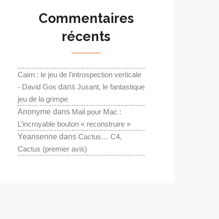
Commentaires
récents
Cairn : le jeu de l'introspection verticale
- David Gos
dans
Jusant, le fantastique
jeu de la grimpe
Anonyme
dans
Mail pour Mac :
L’incroyable bouton « reconstruire »
Yeansenne
dans
Cactus… C4,
Cactus (premier avis)